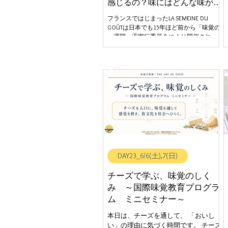
感じるの？味にはどんな味があ
るの？～
フランスではじまったLA SEMEINE DU
GOÛTは日本でも15年ほど前から「味覚の
一週間」🄬実行委員会により開催され、
毎年秋に料理人やパティシエにより全国
の小学校で「味覚の授業」🄬が行われて
います。 今回の「味覚の祭典」を主催す
DAY
る日本チーズアートフロマジェ協会でも
2
この活動に賛同し、毎年秋にフロマジェ
が小学校に出向いて「味覚の授業」🄬の
ボランティア活動をし、多くの児童たち
に、おいしさはどこで感じるのか、味に
はどんな味があるのか、体験授業をして
きました。 この度の 「味覚の祭典」で
は、小学生向けに、チーズの試食を通じ
て、「五感で味わうこと」、「基本の5つ
DAY23_6/6(土),7(日)
の味について」をご体験いただける「味
覚の授業」🄬を開催します。 お子様
に“食”との関りを考える良いきっかけにな
チーズで学ぶ、味覚のしく
るようなステージです！ 親子での参加も
み ～国際味覚教育プログラ
可能です。ぜひお申込みお待ちしており
ム ミニセミナー～
ます。 ＊親子で参加の場合は人数を2名に
してお申込みください.。 \\ こんな味覚体
本日は、チーズを通して、 「おいし
験ができます♪ // フランスが誇るハードチ
い」の理由に気づく時間です。 チーズ