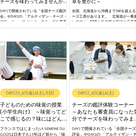
チーズを味わってみませんか？
卓を豊かに～
～
DAY1で開催されている「全国チーズ鑑評
全国、北海道から沖縄まで380を超える
会」やDAY2の 「アルティザン・チーズ・
ーズ工房があります。 北海道が一番
アワード」って どうやってチーズを審査
いですが、関東も栃木県の那須や千葉
しているの？ 「全国チーズ鑑評会」や
のいすみ市になど工房がたくさんあり
「アルティザン・チーズ・アワード」で
都内にもあります。 海外のチーズコン
導入されているチーズの審査は「国際鑑
ストに日本のチーズが毎年出品され、 
評基準」という方法で審査が行われてい
くの工房が受賞し、世界でも美味しさ
ます。 この「国際鑑評基準」という審査
認められています。 \\ こんなチーズの魅
方法は、フランスやイタリア、スイス、
力に出会えます♪ // 工房製ナチュラル
ドイツなどヨーロッパを中心に広く実施
ズの美味しさ、素晴らしさを知ってい
されており、外観5点・テクスチャー5
だけます！ 日本の工房製ナチュラルチ
点・風味10点、合計20点で審査をする方
ズの魅力 ～チーズで楽しく、食卓を豊
法です。実際、試食チーズを目の前に
に～ 【ステージご提供・ご協賛】一般
し、審査員になった気分で「国際鑑評基
団法人日本チーズ協会 -------------------------------
準」という審査方法を体験できます。 \\
--------------------------------------------- 登壇者：
DAY123_6/5(金),6(土),7(日)
DAY12_6/5(金),6(土)
こんな味覚体験ができます♪ // チーズを美
団法人日本チーズ協会 奥泉 明子 日
味しい！まずい！という判断ではなく、
時：6/5(金) 13:30-14:00 6/7(日) 11:10-
「国際鑑評基準」で品質がいいか、よく
11:40 場 所：6/5(金) 味覚のステージ
子どものための味覚の授業
チーズの鑑評体験コーナ
ないかを審査する方法を体験できます♪ チ
（ZONE-D) 6/7(日) ZONE-
(小学生向け) ～味覚ってど
～あなたも審査員になった
ーズの鑑評体験コーナー ～あなたも審査
こで感じるの？味にはどんな
分でチーズを味わってみま
員になった気分でチーズを味わってみま
味があるの？～
んか？～
せんか？～ 【体験コーナーご協賛】サヴ
フランスではじまったLA SEMEINE DU
DAY1で開催されている「全国チー
ァンシア・フロマージュ・デイリー・ジ
GOÛTは日本でも15年ほど前から「味
評会」やDAY2の 「アルティザン・