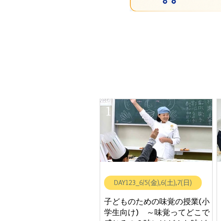
DAY
1
DAY123_6/5(金),6(土),7(日)
子どものための味覚の授業(小
学生向け) ～味覚ってどこで