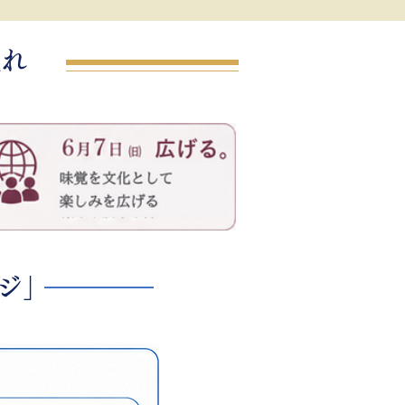
流れ
ジ」