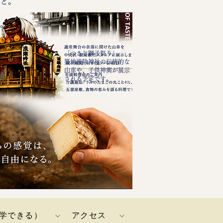
と。
、
す。
「つきじ獅子祭り」
築地波除神社の伝統的な
山車や、子供神輿が展示
される予定です。
（見学できる）
アクセス