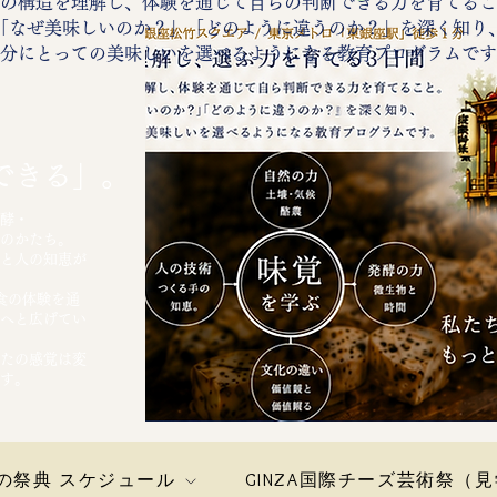
の構造を理解し、体験を通じて自らの判断できる力を育てるこ
「なぜ美味しいのか？」「どのように違うのか？」を深く知り
自分にとっての美味しいを選べるようになる教育プログラムで
できる」。
酵・
のかたち。
と人の知恵が
食の体験を通
へと広げてい
たの感覚は変
す。
の祭典 スケジュール
GINZA国際チーズ芸術祭