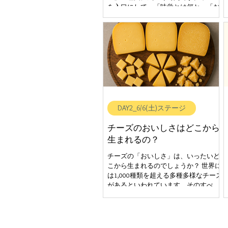
ーズ「コンテAOP」、または イタリアの
を入口にして、「味覚とは何か」「お
チーズの王様「パルミジャーノ・レッ
いしさはどのように生まれるのか」
を、皆さまと一緒に体験しながら学ぶ
時間です。 THE ART OF TASTE は、チー
ズを通して味覚を学び、自分の感覚に
気づき、食文化を理解するための教育
プログラムです。 チーズで学ぶ、味覚
のしくみ ～国際味覚教育プログラ
ム ミニセミナー～ 【ステージ提供】
一般財団法人日本チーズアートフロマ
ジェ協会 ---------------------------------------------------------
DAY2_6/6(土)ステージ
---------------------- 登壇者：一般財団法人日本
チーズアートフロマジェ協会 副理事
チーズのおいしさはどこから
長 村瀬美幸 日 時： 6/6(土)
生まれるの？
15:20~15:50 6/7(日) 13:00～13:30
場 所：味覚のステージ ZONE_A 参
チーズの「おいしさ」は、いったいど
加費：無料 定 員：各回先着30名 試
こから生まれるのでしょうか？ 世界に
食内容： アレルギー表示：乳を含む
は1,000種類を超える多種多様なチーズ
対 象：小学生 ＊小学校低学年以下
があるといわれています。そのすべて
の方は付き添いの方とご参加くださ
の起点は、同じ「乳（ミルク）」で
い。
す。 本セミナーでは、チーズづくりに
欠かせない乳酸菌をはじめとする微生
物に注目します。 目に見えない微生物