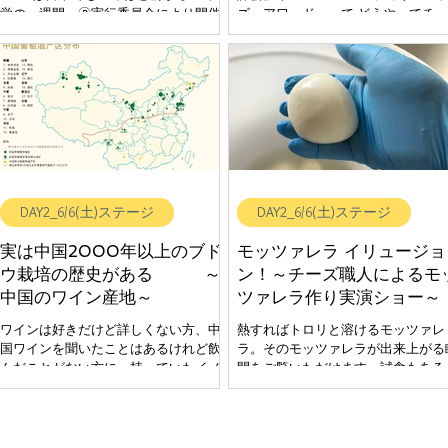
ャポン 【体験コーナー提供】一般財団法
覚の一週間」🄬実行委員会により開催
ズ・アワード」って どうやってチ
人日本チーズアートフロマジェ協会...
され、毎年秋に料理人やパティシエに
を審査しているの？ 「全国チーズ
より全国の小学校で「味覚の授業」🄬
評会」や「アルティザン・チーズ・
が行われています。 今回の「味覚の祭
ワード」で導入されているチーズの
典」を主催する日本チーズアートフロ
査は「国際鑑評基準」という方法で
マジェ協会でもこの活動に賛同し、毎
査が行われています。 この「国際
年秋にフロマジェが小学校に出向いて
基準」という審査方法は、フランス
「味覚の授業」🄬のボランティア活動
イタリア、スイス、ドイツなどヨー
をし、多くの児童たちに、おいしさは
ッパを中心に広く実施されており、
どこで感じるのか、味にはどんな味が
観5点・テクスチャー5点・風味10
あるのか、体験授業をしてきました。
合計20点で審査をする方法です。実
DAY2_6/6(土)ステージ
DAY2_6/6(土)ステージ
この度の 「味覚の祭典」では、小学生
際、試食チーズを目の前にし、審査
向けに、チーズの試食を通じて、「五
になった気分で「国際鑑評基準」と
実は中国2000年以上のブド
モッツァレラ イリュージョ
感で味わうこと」、「基本の5つの味
う審査方法を体験できます。 \\ こんな
ウ栽培の歴史がある ～
ン！～チーズ職人によるモ
について」をご体験いただける「味覚
味覚体験ができます♪ // チーズを美
中国のワイン産地～
ツァレラ作り実演ショー～
の授業」🄬を開催します。 お子様
い！まずい！という判断ではなく、
に“食”との関りを考える良いきっかけ
「国際鑑評基準」で品質がいいか、
ワインは好きだけど詳しくない方、中
熱すればトロリと溶けるモッツァレ
になるようなステージです！ 親子での
くないかを審査する方法を体験でき
国ワインを聞いたことはあるけれど飲
ラ。そのモッツァレラが出来上がる
参加も可能です。ぜひお申込みお待ち
す♪ チーズの鑑評体験コーナー ～あ
んだことがない方に、持っていたイメ
間をご覧いただけます。試食もある
しております。 ＊親子で参加の場合は
たも審査員になった気分でチーズを
ージと実際にテイスティングした味わ
も。チーズに興味のある方ならどな
人数を2名にしてお申込みください.。
わってみませんか？～ 【体験コー
いの違いを体験していただきます。 \\
でも参加OK。 自宅でモッツァレラ
\\ こんな味覚体験ができます♪ // フラン
ご協賛】サヴァンシア・フロマージ
こんな味覚体験ができます♪ // 中国ワイ
り体験が出来る「モッツァレラ体験
スが誇るハードチーズ「コンテ
ュ・デイリー・ジャポン 【体験コ
ン、飲んだことはありますか？ 五感を
ット」を30名様にプレゼントします