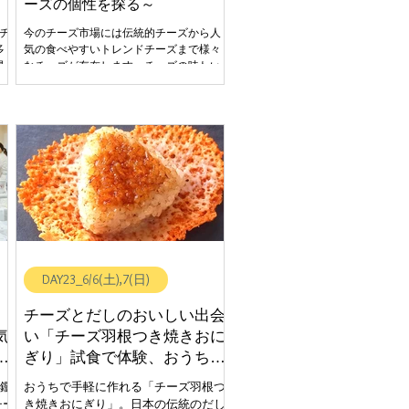
ーズの個性を探る～
チ
今のチーズ市場には伝統的チーズから人
多
気の食べやすいトレンドチーズまで様々
県
なチーズが存在します。チーズの味わい
、
も時代の変化の影響を受けます。チーズ
テ
が好きで漠然とチーズを購入されている
多
方も多いのではと思います。今回はフラ
が
ンス産の無殺菌乳製の伝統的なチーズと
食べやすい殺菌乳製チーズの食べ比べを
チー
して味わいの個性を体験しませんか？ ま
た
たチーズの選び方や保存の仕方も伝授し
ー
ます。 \\ こんな味覚体験ができます♪ // 伝
か
統的な個性的なチーズと近年流通用の多
社
い食べやすいチーズを試食して五味（甘
---
味・酸味・旨味・苦味・塩味）や風味の
一般社
強弱、余韻の長さなどを体験して頂き自
DAY23_6/6(土),7(日)
分の好みを見つけて頂きたいと思いま
す。 好みのチーズを見つけてみよう！ 比
較テイスティングでチーズの個性を探る
ー
チーズとだしのおいしい出会
【ステージご提供・ご協賛】チーズ専門
気
い「チーズ羽根つき焼きおに
店アルパージュ ----------------------------------------------
せ
ぎり」試食で体験、おうちで
--------------------------------- 登壇者：チーズ専門店
も再現！
アルパージュ 店主 森節子 日 時：6月
ズ鑑
おうちで手軽に作れる「チーズ羽根つ
5日(金) 14:3
チー
き焼きおにぎり」。日本の伝統のだし