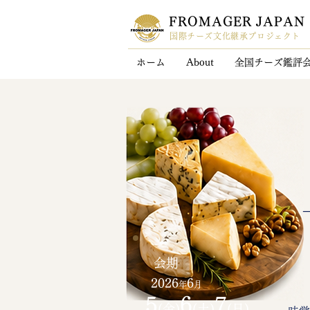
FROMAGER JAPAN
国際チーズ文化継承プロジェクト
ホーム
About
全国チーズ鑑評
会期
2026
6
年
月
5
6
7
(金)
(土)
(日)