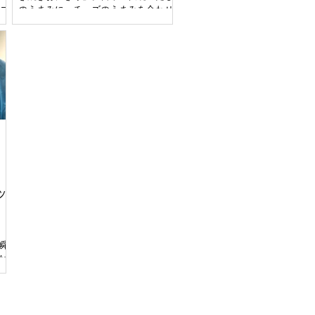
ーズ
のうまみに、チーズのうまみを合わせ
鑑
ることで、子供から大人までうまみの
ア
相乗効果をおいしく体験していただけ
審
ます。お料理教室の講師が作り方のデ
審
モンストレーションを行い、ご試食い
鑑評
ただきます。うまみに加え、チーズの
や
焼ける香りや音、チーズの広がる楽し
ロ
い見た目など、五感で楽しんでいただ
外
けます。レシピもお渡ししますので、
点、
おうちでもぜひ作ってみてください。
\\ こんな味覚体験ができます♪ // 「チー
員
ズ羽根つき焼きおにぎり」の試食を通
い
じ、だしとチーズのうまみの相乗効果
を体験。 チーズとだしのおいしい出会
ッ
味し
い「チーズ羽根つき焼きおにぎり」 試
食で体験、おうちでも再現！ 【ステー
よ
ジご提供・ご協賛】ベターホームのお
ま
料理教室 ---------------------------------------------------------
瞬
な
---------------------- 登壇者：ベターホームのお
か
味
料理教室 銀座教室講師 日 時：
た
ナー
6月6日（土）13:40～14:10 坂本恵
作
子、服部朋美...
セ
ーナ
。