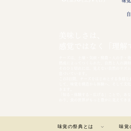
味覚
​
美味しさは、
感覚ではなく「理解
チーズは、土壌・気候・酪農・人の手・発
熟成によってつくられた、自然と人の調和
そのひと切れには、見えない自然のリズム
息づいています。
この3日間、チーズをはじめとする多様な
して、味覚を構造から体験へ、そして文化
きます。
「知る・体験する・広げる」ことで、あな
わり、食の世界がもっと豊かに見えてきま
味覚の祭典とは
味覚