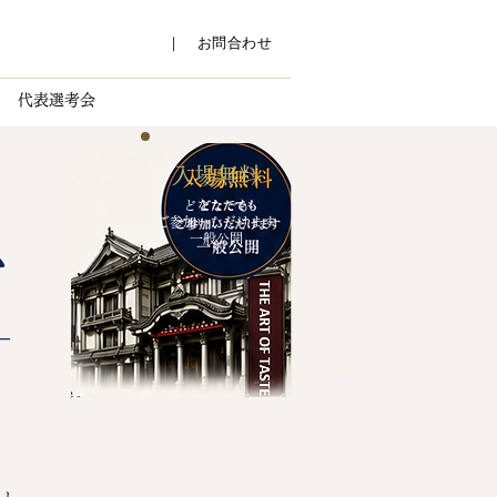
​｜ お問合わせ
代表選考会
入場無料
典
どなたでも
ご参加いただけます
​一般公開
―