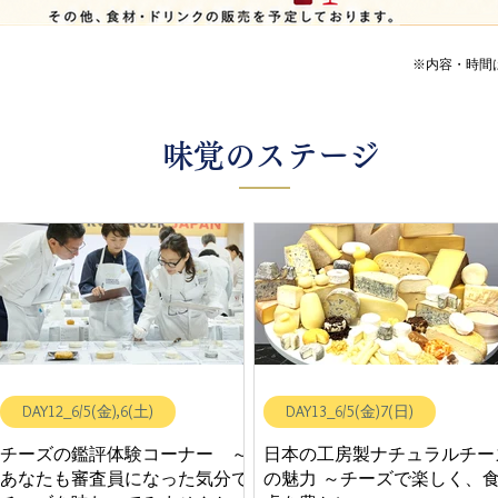
​※内容・時
味覚のステージ
DAY12_6/5(金),6(土)
DAY13_6/5(金)7(日)
チーズの鑑評体験コーナー ～
日本の工房製ナチュラルチー
あなたも審査員になった気分で
の魅力 ～チーズで楽しく、