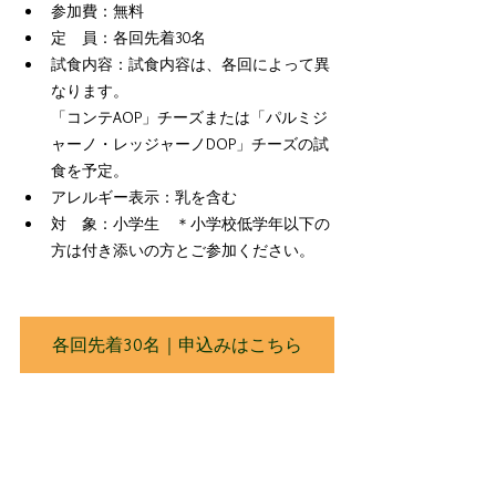
参加費：無料
定　員：各回先着30名
試食内容：試食内容は、各回によって異
なります。
「コンテAOP」チーズまたは「パルミジ
ャーノ・レッジャーノDOP」チーズの試
食を予定。
アレルギー表示：乳を含む
対　象：小学生　＊小学校低学年以下の
方は付き添いの方とご参加ください。
各回先着30名｜申込みはこちら
無料
子供向けの内容
DAY123_6/5(金),6(土),7(日)
DAY3_6/7(日)ステージ
DAY2_6/6(土)ステージ