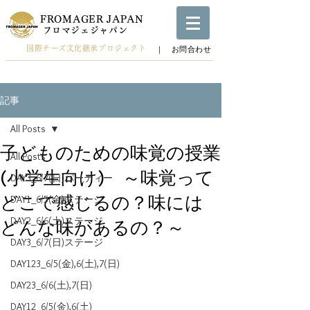
FROMAGER JAPAN
​フロマジェジャパン
国際チーズ文化継承プロジェクト
​｜ お問合わせ
記事
All Posts
子どものための味覚の授業
All Posts
(小学生向け) ～味覚って
DAY3_6/7(日)パーティー
どこで感じるの？味には
DAY1_6/5(金)ステージ
DAY2_6/6(土)ステージ
どんな味があるの？～
DAY3_6/7(日)ステージ
DAY123_6/5(金),6(土),7(日)
DAY23_6/6(土),7(日)
DAY12_6/5(金),6(土)