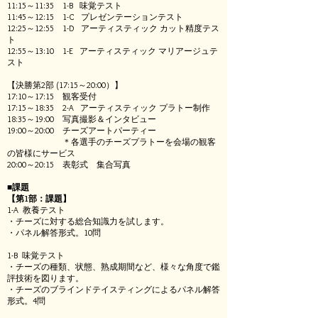
11:15～11:35 1-B 味覚テスト
11:45～12:15 1-C プレゼンテーションテスト
12:25～12:55 1-D アーティスティック カット精度テス
ト
12:55～13:10 1-E アーティスティック マリアージュテ
スト
【決勝第2部 (17:15～20:00）】
17:10～17:15 観客受付
17:15～18:35 2-A アーティスティック プラトー制作
18:35～19:00 写真撮影＆インタビュー
19:00～20:00 チーズアートパーティー
＊各選手のチーズプラトーを会場の観客
の皆様にサービス
20:00～20:15 表彰式 集合写真
■課題
【第1部：課題】
1-A 教養テスト
・チーズに対する総合知識力を試します。
・パネル解答形式。10問
1-B 味覚テスト
・チーズの種類、状態、熟成期間など、様々な角度で鑑
評技術を図ります。
・チーズのブラインドテイスティングによるパネル解答
形式。4問