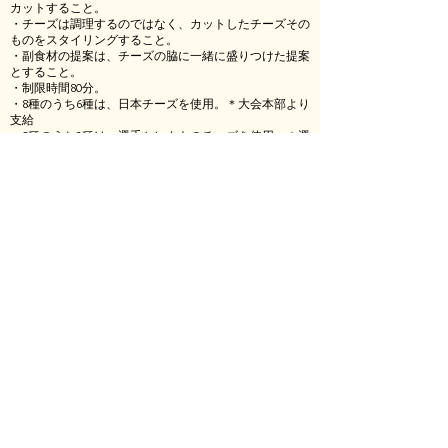
カットすること。
・チーズは調理するのではなく、カットしたチーズその
ものをスタイリングすること。
・副食材の提案は、チーズの脇に一緒に盛りつけた提案
とすること。
・制限時間80分。
​・8種のうち6種は、日本チーズを使用。＊大会本部より
支給
・8種のうち2種は、選手セレクトのチーズを使用。＊選
手自身が用意
※審査基準は、おもてなしをする相手を想定し「味≒官
能性、彩≒審美性、美≒実用性」を備えていることを図
ります。
​協賛
サヴァンシアフロマージュ＆
デイリージャポン株式会社
コンテチーズ生産者協会
パルミジャーノ・レッジャーノ・チーズ協会