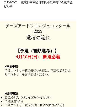
〒103-0001 東京都中央区日本橋小伝馬町16-2 東事協
ビル2F
チーズアートフロマジェコンクール
2023
選考の流れ
【予選（書類選考）】
4月30日(日) 郵送必着
■事前申請
​
予選エントリー費の支払いの前に、下記のボタンよ
りエントリーをお済ませください。
■提出書類
自己紹介文（A4サイズ1ページ以内）
予選課題2項目
予選エントリー費 支払書（振込控貼付のこと）