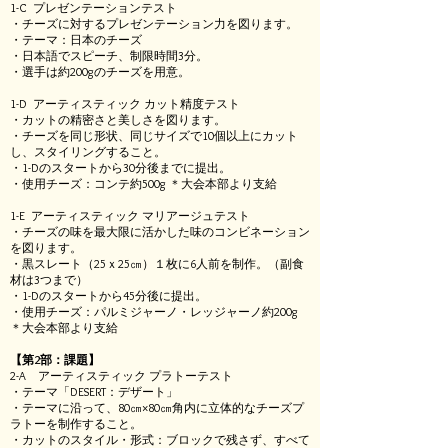
1-C プレゼンテーションテスト
・チーズに対するプレゼンテーション力を図ります。
・テーマ：日本のチーズ
・日本語でスピーチ、制限時間3分。
・選手は約200gのチーズを用意。
1-D アーティスティック カット精度テスト
・カットの精密さと美しさを図ります。
・チーズを同じ形状、同じサイズで10個以上にカット
し、スタイリングすること。
・1-Dのスタートから30分後までに提出。
・使用チーズ：コンテ約500g ＊大会本部より支給
1-E アーティスティック マリアージュテスト
・チーズの味を最大限に活かした味のコンビネーション
を図ります。
・黒スレート（25ｘ25㎝）１枚に6人前を制作。（副食
材は3つまで）
・1-Dのスタートから45分後に提出。
・使用チーズ：パルミジャーノ・レッジャーノ約200g
＊大会本部より支給
​【第2部：課題】
2-A アーティスティック プラトーテスト
・テーマ「DESERT：デザート」
・テーマに沿って、80㎝×80㎝角内に立体的なチーズプ
ラトーを制作すること。
・カットのスタイル・形式：ブロックで残さず、すべて