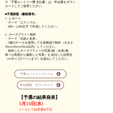
※「予選エントリー費 支払書」は、申込書をダウン
ロードしてご使用ください。
■予選課題（書類選考）
1. レポート
・テーマ「エディブル」
・800～1,000文字 で作成してください。
2. チーズプラトー制作
・テーマ「伝統と未来」
・5種のチーズを使用して立体構成で制作（大きさ
50cm×50cm×50cm以内）してください。
・制作したチーズプラトーの写真5枚（全体1枚、
様々な角度から撮影した写真）を 貼付した説明文
（A4サイズ2ページまで）を提出してください。
予選エントリーフォーム
申込用紙 ダウンロード
【予選の結果発表】
5月10日(水)
メールにて結果通知予定