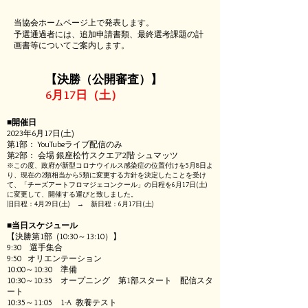
当協会ホームページ上で発表します。
予選通過者に
は、追加申請書類、最終選考課題の計
画書等についてご案内します。
【決勝（公開審査）】
6月17日（土）
■開催日
2023年6月17日(土)
第1部： YouTubeライブ配信のみ
第2部： 会場 銀座松竹スクエア2階 シュマッツ
※この度、政府が新型コロナウイルス感染症の位置付けを5月8日よ
り、現在の2類相当から5類に変更する方針を決定したことを受け
て、「チーズアートフロマジェコンクール」の日程を6月17日(土)
に変更して、開催する運びと致しました。
​​旧日程：4月29日(土) → 新日程：6月17日(土)
■当日スケジュール
【決勝第1部 (10:30～13:10）】
9:30 選手集合
9:50 オリエンテーション
10:00～10:30 準備
10:30～10:35 オープニング 第1部スタート 配信スタ
ート
10:35～11:05 1-A 教養テスト