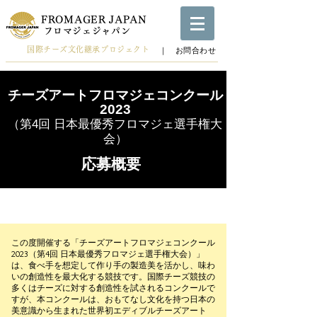
FROMAGER JAPAN
​フロマジェジャパン
国際チーズ文化継承プロジェクト
​｜ お問合わせ
チーズアートフロマジェコ
ンクール
2023
（第4
回 日本最優秀フロマジェ選
手権大
会）
応募概要
この度開催する「チーズアートフロマジェコンクール
2023（第4回 日本最優秀フロマジェ選手権大会）」
は、食べ手を想定して作り手の製造美を活かし、味わ
いの創造性を最大化する競技です。国際チーズ競技の
多くはチーズに対する創造性を試されるコンクールで
すが、本コンクールは、おもてなし文化を持つ日本の
美意識から生まれた世界初エディブルチーズアート