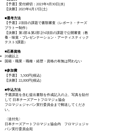
【予選】受付締切：2023年4月30日(水)
【決勝】
2023年6
月17日(土)
■選考方法
【予選】2項目の課題で書類審査（レポート・チーズ
プラトー制作）
【
決勝】
第1部＆第2部 計6項目の課題で公開審査（教
養・味覚・プレゼンテーション・アーティスティック
テスト3課題）
■応募資格
20歳以上
国籍・職業・職種・経歴・資格の有無は問わない
■参加費
【予選】 5,500円(税込)
【
決勝
】
22,000円(税込)
■申込方法
予選課題を含む提出書類を作成記入の上、写真を貼付
して 日本チーズアートフロマジェ協会
フロマジェジャパン実行委員会まで郵送してくださ
い。
〈送付先〉
日本チーズアートフロマジェ協会内 フロマジェジャ
パン実行委員会宛