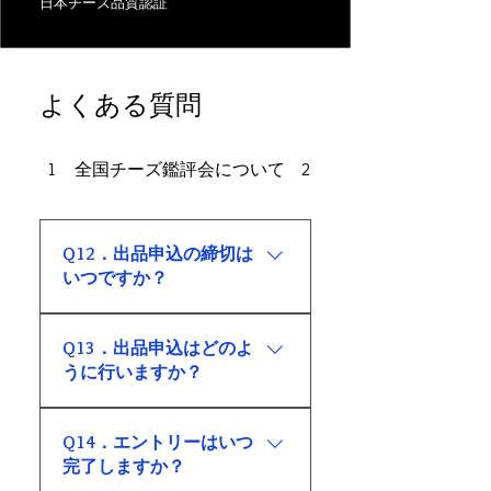
日本チーズ品質認証
よくある質問
1 全国チーズ鑑評会について
2 開催概要について
Q12．出品申込の締切は
いつですか？
出品申込の締切は、2026年5月22
Q13．出品申込はどのよ
日（金）（※5月27日(金)までに
うに行いますか？
締切を延長しました）です。
出品申込は、フロマジェジャパ
Q14．エントリーはいつ
ン公式ホームページのエントリ
完了しますか？
ーフォームよりお申し込みくだ