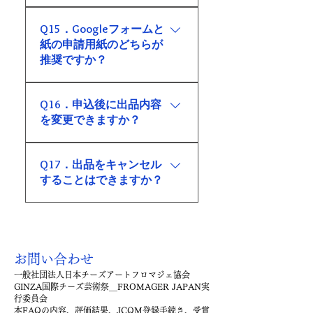
さい。 また、所定の出品申請用
エントリーは、申込手続きおよ
紙にご記入のうえ、メールまた
Q15．Googleフォームと
び出品登録料の入金をもって完
はFAXでお申し込みいただくこと
紙の申請用紙のどちらが
了となります。（※5月27日(金)
も可能です。
推奨ですか？
までに締切を延長しました）
エントリーフォーム（Googleフ
Q16．申込後に出品内容
ォーム）からのお申し込みを推
を変更できますか？
奨しています。 入力内容の確認
や事務局での管理が円滑になる
申込後に出品内容の変更が必要
ため、可能な限りフォームから
Q17．出品をキャンセル
になった場合は、速やかに実行
のお申し込みをお願いいたしま
することはできますか？
委員会事務局までご連絡くださ
す。
い。 ただし、締切後や審査準備
やむを得ない事情により出品を
に入った後の変更については、
キャンセルする場合は、速やか
対応できない場合があります。
に実行委員会事務局までご連絡
お問い合わせ
ください。 なお、キャンセル時
一般社団法人日本チーズアートフロマジェ協会
期や準備状況により、出品登録
GINZA国際チーズ芸術祭＿FROMAGER JAPAN実
料の返金に対応できない場合が
行委員会
あります。
本FAQの内容、評価結果、JCQM登録手続き、受賞