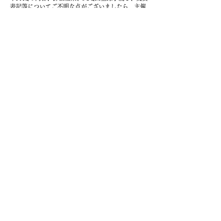
表記等についてご不明な点がございましたら、主催
者までお問い合わせください。
後援表記についての確認事項
本書に記載する後援「農林水産省 / 在日フランス
大使館 / 一般社団法人中央区観光協会」は、
GINZA国際チーズ芸術祭＿FROMAGER JAPAN
2026の開催事業に対する後援表記です。
個別工房、個別商品、個別チーズに対する認定・推
薦・保証を意味するものではありません。
工房様が発信される際は、消費者に誤解が生じない
表現でのご使用をお願いいたします。
一般社団法人 日本チーズアートフロマジェ協会
〒
103-0001
東京都中央区日本橋小伝馬町16-2 東事協ビル2F
TEL:
03-6264-0530
メール：info@cheeseart-fromager.jp
​お問い合わせはこちらから