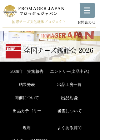
FROMAGER JAPAN
​フロマジェジャパン
国際チーズ文化継承プロジェクト
​｜ お問合わせ
全国チーズ鑑評会 2026
2026年 実施報告
エントリー(出品申込)
結果発表
出品工房一覧
出品対象
開催について
出品カテゴリー
審査について
規則
よくある質問