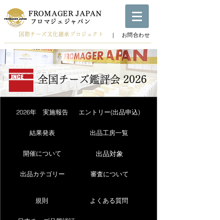
FROMAGER JAPAN
​フロマジェジャパン
国際チーズ文化継承プロジェクト
​｜ お問合わせ
全国チーズ鑑評会 2026
2026年 実施報告
エントリー(出品申込)
結果発表
出品工房一覧
出品対象
開催について
出品カテゴリー
審査について
規則
よくある質問