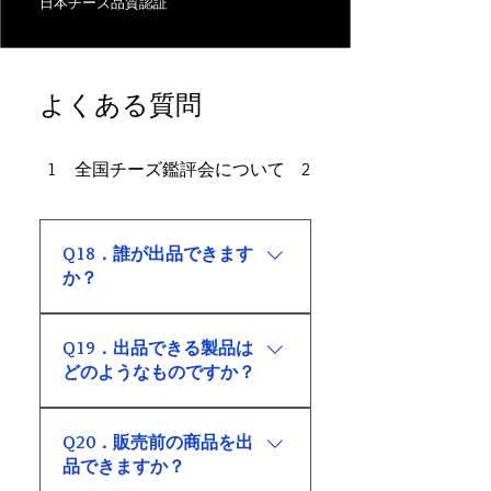
日本チーズ品質認証
よくある質問
1 全国チーズ鑑評会について
2 開催概要について
Q18．誰が出品できます
か？
日本国内において、乳製品製造
Q19．出品できる製品は
業の営業許可を取得し、国内の
どのようなものですか？
乳を使用してナチュラルチーズ
または乳製品を製造している事
国内産の乳を使用して製造され
業者が出品対象です。
Q20．販売前の商品を出
た国産のナチュラルチーズおよ
品できますか？
び乳製品が対象です。