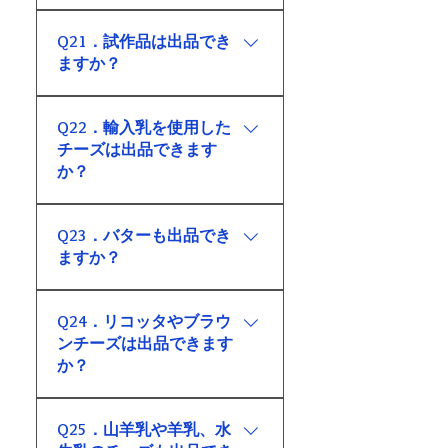
出品対象となる製品は、既に3か
Q21．試作品は出品でき
月以上の販売実績があり、2026
ますか？
年6月時点においても販売してい
る製品です。 未発売の製品や、
試作品は出品できません。 本鑑
販売実績が3か月未満の製品、販
Q22．輸入乳を使用した
評会は、実際に販売され、消費
売を終了している製品は審査対
チーズは出品できます
者に提供されている製品の品質
象外となります。
か？
を評価することを目的としてい
ます。
本鑑評会の出品対象は、国内産
Q23．バターも出品でき
の乳を使用して製造された国産
ますか？
のナチュラルチーズおよび乳製
品です。
はい。出品カテゴリーには「バ
Q24．リコッタやブラウ
ター」が含まれています。
ンチーズは出品できます
か？
はい。ホエイ原料のカテゴリー
Q25．山羊乳や羊乳、水
として、リコッタおよびブラウ