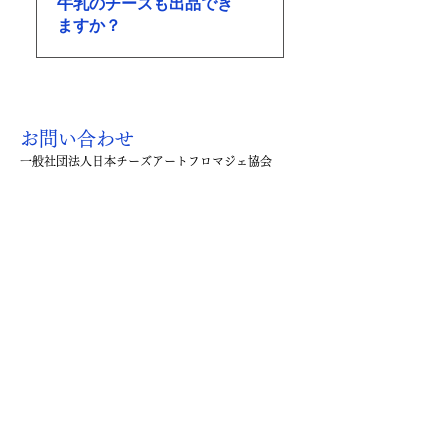
牛乳のチーズも出品でき
ンチーズが設定されています。
ますか？
はい。山羊乳製チーズ、羊乳製
チーズ、水牛乳製チーズのカテ
ゴリーが設定されています。
お問い合わせ
一般社団法人日本チーズアートフロマジェ協会
GINZA国際チーズ芸術祭＿FROMAGER JAPAN実
行委員会
本FAQの内容、評価結果、JCQM登録手続き、受賞
表記等についてご不明な点がございましたら、主催
者までお問い合わせください。
後援表記についての確認事項
本書に記載する後援「農林水産省 / 在日フランス
大使館 / 一般社団法人中央区観光協会」は、
GINZA国際チーズ芸術祭＿FROMAGER JAPAN
2026の開催事業に対する後援表記です。
個別工房、個別商品、個別チーズに対する認定・推
薦・保証を意味するものではありません。
工房様が発信される際は、消費者に誤解が生じない