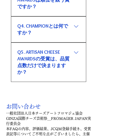
す。 ARTISAN CHEESE AWARDS
ら、チーズを生み出す人・工
ですか？
は、その品質評価を踏まえたう
房・地域・文化の価値を社会へ
えで、製造文化や社会的価値を
伝えることを目的としていま
基本的には順位を競う賞ではあ
顕彰するものです。 つまり、全
Q4. CHAMPIONとは何で
す。
りません。 ARTISAN CHEESE
国チーズ鑑評会は「品質評
すか？
AWARDSは、日本のチーズ製造
価」、ARTISAN CHEESE AWARDS
文化において顕彰に値する工
は「文化顕彰」です。
CHAMPIONは、ARTISAN CHEESE
房・チーズを選出し、その価値
Q5. ARTISAN CHEESE
AWARDSにおいて、その年の日
を社会へ伝えるための制度で
AWARDSの受賞は、品質
本チーズ製造文化を象徴する特
す。 受賞は同位の文化顕彰とし
点数だけで決まります
に優れた対象に付与される最高
て扱われます。ただし、その年
か？
位の顕彰です。 品質、製造背
を象徴する特に顕著な対象とし
景、文化性、社会的意義、表現
て、CHAMPIONを選出する場合
いいえ。 品質評価は重要な基盤
力などを総合的に踏まえて選出
があります。
ですが、ARTISAN CHEESE
されます。
AWARDSは品質点数のみで決定
お問い合わせ
されるものではありません。 製
一般社団法人日本チーズアートフロマジェ協会
造文化、地域性、工房の取り組
GINZA国際チーズ芸術祭＿FROMAGER JAPAN実
み、継続性、固有の表現、社会
行委員会
的価値などを含め、総合的に顕
本FAQの内容、評価結果、JCQM登録手続き、受賞
表記等についてご不明な点がございましたら、主催