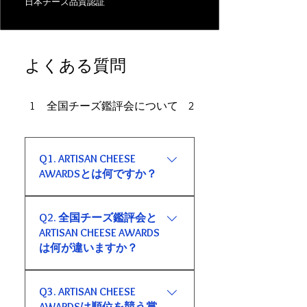
日本チーズ品質認証
よくある質問
1 全国チーズ鑑評会について
2 開催概要について
Q1. ARTISAN CHEESE
AWARDSとは何ですか？
ARTISAN CHEESE AWARDS｜日本
Q2. 全国チーズ鑑評会と
チーズ製造文化顕彰は、国産チ
ARTISAN CHEESE AWARDS
ーズの品質だけでなく、その背
は何が違いますか？
景にある製造文化、地域性、家
族や工房の歩み、技術の継承、
全国チーズ鑑評会は、チーズそ
食文化への貢献を顕彰する制度
Q3. ARTISAN CHEESE
のものの品質評価を行うもので
です。 品質評価を基盤としなが
AWARDSは順位を競う賞