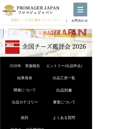
FROMAGER JAPAN
​フロマジェジャパン
国際チーズ文化継承プロジェクト
​｜ お問合わせ
全国チーズ鑑評会 2026
2026年 実施報告
エントリー(出品申込)
結果発表
出品工房一覧
出品対象
開催について
出品カテゴリー
審査について
規則
よくある質問