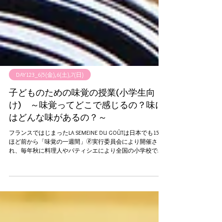
DAY123_6/5(金),6(土),7(日)
子どものための味覚の授業(小学生向
け) ～味覚ってどこで感じるの？味に
はどんな味があるの？～
フランスではじまったLA SEMEINE DU GOÛTは日本でも15年
ほど前から「味覚の一週間」🄬実行委員会により開催さ
れ、毎年秋に料理人やパティシエにより全国の小学校で
「味覚の授業」🄬が行われています。 今回の「味覚の祭
典」を主催する日本チーズアートフロマジェ協会でもこの
活動に賛同し、毎年秋にフロマジェが小学校に出向いて
「味覚の授業」🄬のボランティア活動をし、多くの児童た
ちに、おいしさはどこで感じるのか、味にはどんな味があ
るのか、体験授業をしてきました。 この度の 「味覚の祭